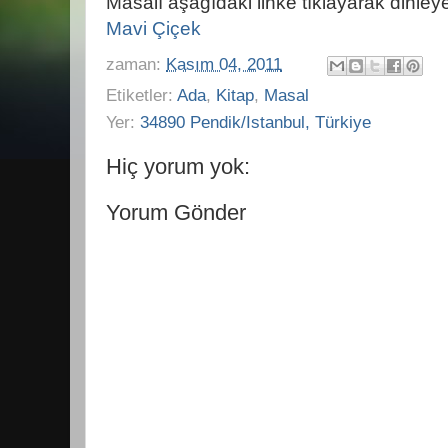
Masalı aşağıdaki linke tıklayarak dinleyeb
Mavi Çiçek
zaman:
Kasım 04, 2011
Etiketler:
Ada
,
Kitap
,
Masal
Yer:
34890 Pendik/Istanbul, Türkiye
Hiç yorum yok:
Yorum Gönder