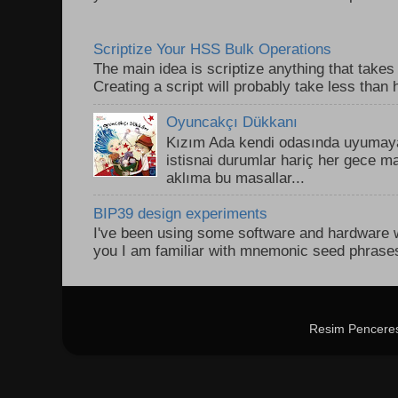
Scriptize Your HSS Bulk Operations
The main idea is scriptize anything that takes
Creating a script will probably take less than h
Oyuncakçı Dükkanı
Kızım Ada kendi odasında uyumaya
istisnai durumlar hariç her gece 
aklıma bu masallar...
BIP39 design experiments
I've been using some software and hardware wa
you I am familiar with mnemonic seed phrases 
Resim Penceres